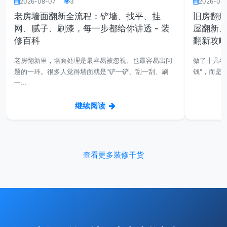
2026-08-07
3
2026-08
老房墙面翻新全流程：铲墙、找平、挂
旧房翻
网、腻子、刷漆，每一步都给你讲透 - 装
屋翻新、
修百科
翻新攻
老房翻新里，墙面处理是最容易被忽视、也最容易出问
做了十几年
题的一环。很多人觉得墙面就是"铲一铲、刮一刮、刷
钱"，而是"
一...
继续阅读
查看更多装修干货