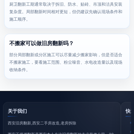
厨卫翻新工期通常取决于拆旧、防水、贴砖、吊顶和洁具安装
复杂度。局部翻新时间相对更短，但仍建议先确认现场条件和
施工顺序。
不搬家可以做旧房翻新吗？
部分局部翻新或分区施工可以尽量减少搬家影响，但是否适合
不搬家施工，要看施工范围、粉尘噪音、水电改造量以及现场
收纳条件。
关于我们
快
西安旧房翻新,西安二手房改造,老房拆除