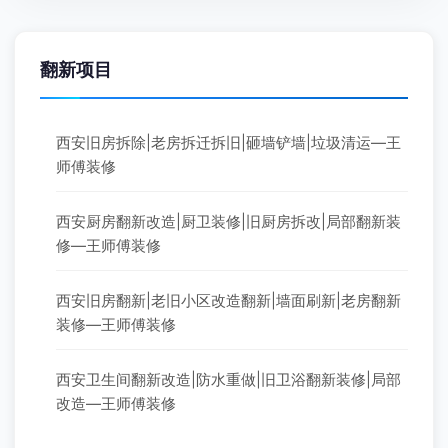
翻新项目
西安旧房拆除|老房拆迁拆旧|砸墙铲墙|垃圾清运—王
师傅装修
西安厨房翻新改造|厨卫装修|旧厨房拆改|局部翻新装
修—王师傅装修
西安旧房翻新|老旧小区改造翻新|墙面刷新|老房翻新
装修—王师傅装修
西安卫生间翻新改造|防水重做|旧卫浴翻新装修|局部
改造—王师傅装修