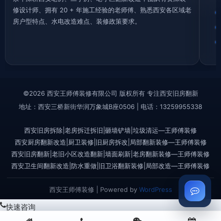
修设计师、拥有 20 + 年施工经验的老师傅、熟悉西安各区域老
房户型特点、水电改造难点、装修政策要求。
©2026 西安王师傅装修有限公司 版权所有 专注西安旧房翻新
地址：西安三桥新街华润万象城B座0506 | 电话：13259955338
西安旧房拆除|老房拆迁拆旧|砸墙铲墙|垃圾清运—王师傅装修
西安厨房翻新改造|厨卫装修|旧厨房拆改|局部翻新装修—王师傅装修
西安旧房翻新|老旧小区改造翻新|墙面刷新|老房翻新装修—王师傅装修
西安卫生间翻新改造|防水重做|旧卫浴翻新装修|局部改造—王师傅装修
西安王师傅装修 | Powered by
WordPress
快速咨询