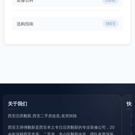
装修百科
(526)
选购指南
(651)
关于我们
快
西安旧房翻新,西安二手房改造,老房拆除
西安王师傅翻新是西安本土专注旧房翻新的专业装修公司，20
余年深耕西安老房、二手房、老小区翻新改造，团队有资深装