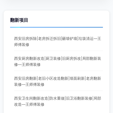
翻新项目
西安旧房拆除|老房拆迁拆旧|砸墙铲墙|垃圾清运—王
师傅装修
西安厨房翻新改造|厨卫装修|旧厨房拆改|局部翻新装
修—王师傅装修
西安旧房翻新|老旧小区改造翻新|墙面刷新|老房翻新
装修—王师傅装修
西安卫生间翻新改造|防水重做|旧卫浴翻新装修|局部
改造—王师傅装修