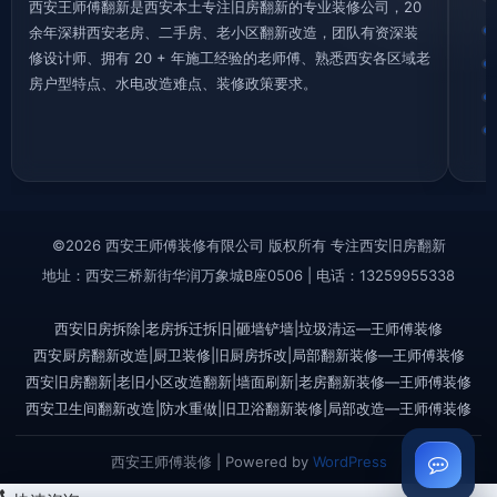
西安王师傅翻新是西安本土专注旧房翻新的专业装修公司，20
余年深耕西安老房、二手房、老小区翻新改造，团队有资深装
修设计师、拥有 20 + 年施工经验的老师傅、熟悉西安各区域老
房户型特点、水电改造难点、装修政策要求。
©2026 西安王师傅装修有限公司 版权所有 专注西安旧房翻新
地址：西安三桥新街华润万象城B座0506 | 电话：13259955338
西安旧房拆除|老房拆迁拆旧|砸墙铲墙|垃圾清运—王师傅装修
西安厨房翻新改造|厨卫装修|旧厨房拆改|局部翻新装修—王师傅装修
西安旧房翻新|老旧小区改造翻新|墙面刷新|老房翻新装修—王师傅装修
西安卫生间翻新改造|防水重做|旧卫浴翻新装修|局部改造—王师傅装修
西安王师傅装修 | Powered by
WordPress