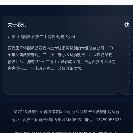
关于我们
快
西安旧房翻新,西安二手房改造,老房拆除
西安王师傅翻新是西安本土专注旧房翻新的专业装修公司，20
余年深耕西安老房、二手房、老小区翻新改造，团队有资深装
修设计师、拥有 20 + 年施工经验的老师傅、熟悉西安各区域老
房户型特点、水电改造难点、装修政策要求。
©2026 西安王师傅装修有限公司 版权所有 专注西安旧房翻新
地址：西安三桥新街华润万象城B座0506 | 电话：13259955338