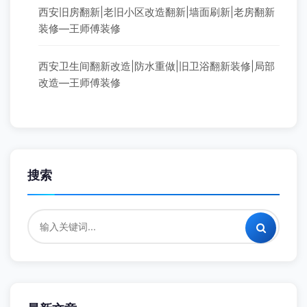
西安旧房翻新|老旧小区改造翻新|墙面刷新|老房翻新
装修—王师傅装修
西安卫生间翻新改造|防水重做|旧卫浴翻新装修|局部
改造—王师傅装修
搜索