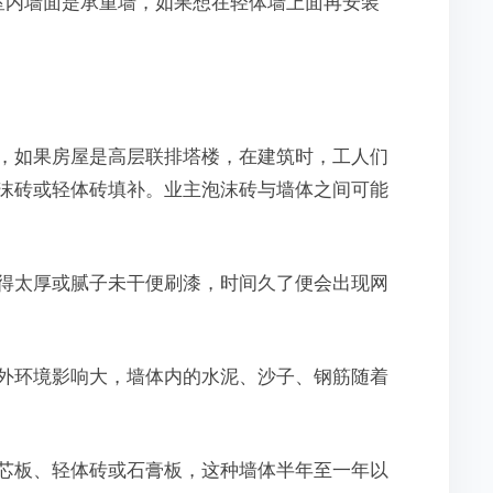
分室内墙面是承重墙，如果想在轻体墙上面再安装
，如果房屋是高层联排塔楼，在建筑时，工人们
沫砖或轻体砖填补。业主泡沫砖与墙体之间可能
得太厚或腻子未干便刷漆，时间久了便会出现网
外环境影响大，墙体内的水泥、沙子、钢筋随着
芯板、轻体砖或石膏板，这种墙体半年至一年以