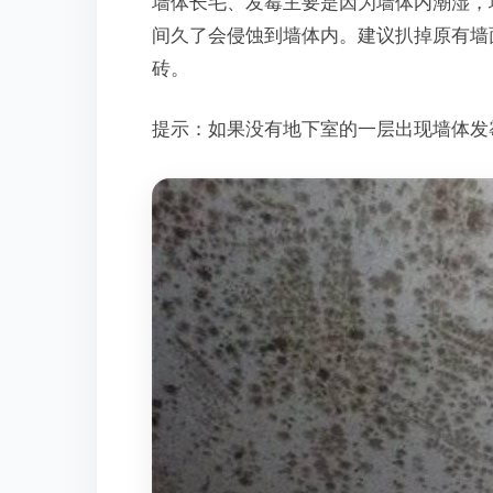
墙体长毛、发霉主要是因为墙体内潮湿，
间久了会侵蚀到墙体内。建议扒掉原有墙
砖。
提示：如果没有地下室的一层出现墙体发