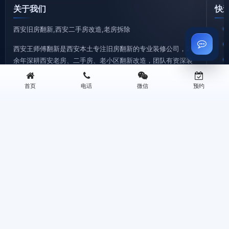
关于我们
快
西安旧房翻新,西安二手房改造,老房拆除
西安王师傅翻新是西安本土专注旧房翻新的专业装修公司，20
余年深耕西安老房、二手房、老小区翻新改造，团队有资深装
修设计师、拥有 20 + 年施工经验的老师傅、熟悉西安各区域老
房户型特点、水电改造难点、装修政策要求。
首页
电话
微信
预约
©2026 西安王师傅装修有限公司 版权所有 专注西安旧房翻新
地址：西安三桥新街华润万象城B座0506 | 电话：13259955338
西安旧房拆除|老房拆迁拆旧|砸墙铲墙|垃圾清运—王师傅装修
西安厨房翻新改造|厨卫装修|旧厨房拆改|局部翻新装修—王师傅装修
西安旧房翻新|老旧小区改造翻新|墙面刷新|老房翻新装修—王师傅装修