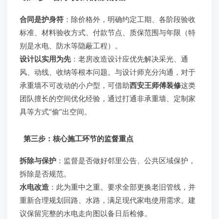
合同是护身符
：除价格外，明确约定工期、各阶段验收
标准、材料验收方式、付款节点、质保范围与年限（特
别是水电、防水等隐蔽工程）。
设计以实用为先
：老房改造设计应优先解决采光、通
风、动线、收纳等根本问题。与设计师充分沟通，对于
承重墙不可改动的小户型，可借助
西安王师傅装修
这类
团队擅长的空间优化经验，通过打通非承重墙、定制家
具等方式“偷”出空间。
第三步：核心施工环节的监督重点
拆除与保护
：监督是否做好邻里公告、公共区域保护，
拆除是否规范。
水电改造
：此为重中之重。要求全部更换老旧管线，并
重新合理规划回路、水路，满足现代家电使用需求。建
议保留完整的水电走向图以备日后检修。