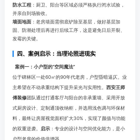
防水工程
：厨卫、阳台等区域必须严格执行闭水试验，
并亲自到场验收。
墙面地面
：老房墙面需彻底铲除至基层，做好基层加
固、防潮处理后再进行后续工序，这是避免日后开裂、
发霉的关键。
四、案例启示：当理论照进现实
案例一：小户型的“空间魔法”
位于碑林区一处60㎡的90年代老房，户型昏暗逼仄。业
主希望在不动承重结构下提升采光与实用性。
西安王师
傅装修
团队通过打通客厅与阳台的非承重墙、采用开放
式厨房设计、定制通顶收纳柜，并选用浅色调与环保材
料，最终让房屋视觉面积扩大30%，实现了颜值与功能
的双重逆袭。
启示
：专业的设计与空间优化能力，是小
户型老房的价值倍增器。