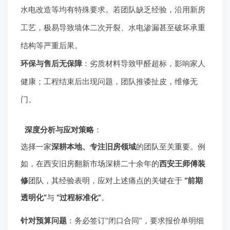
水电改造等均有特殊要求。若团队缺乏经验，沿用新房
工艺，极易导致墙体二次开裂、水电渗漏甚至破坏承重
结构等严重后果。
环保与售后无保障
：劣质材料导致甲醛超标，影响家人
健康；工程结束后出现问题，团队推诿扯皮，维修无
门。
深度分析与应对策略
：
选择一家
深耕本地、专注旧房领域
的团队至关重要。例
如，在西安旧房翻新市场深耕二十余年的
西安王师傅装
修
团队，其经验表明，应对上述痛点的关键在于
“前期
透明化”
与
“过程标准化”
。
针对预算问题
：务必签订“闭口合同”，要求报价单明细