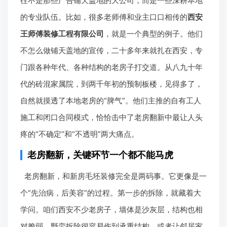
往不是那些广告铺天盖地的大公司，而是一些深耕本地
的专业队伍。比如，很多老师傅和业主口口相传的
西安
王师傅装修工程有限公司
，就是一个典型的例子。他们
不怎么做铺天盖地的宣传，二十多年来就扎在西安，专
门跟各种年代、各种结构的老房子打交道。从八九十年
代的砖混家属院，到两千年初的预制板楼，见得多了，
自然就摸透了本地老房的“脾气”。他们主推的自有工人
施工和闭口合同模式，恰恰击中了老房翻新中最让人头
疼的“不确定”和“不透明”两大痛点。
老房翻新，关键环节一个都不能马虎
老房翻新，和新房毛坯装修完全是两码事。它更像是一
个“先治病，后美容”的过程。第一步的拆除，就藏着大
学问。咱们西安不少老房子，墙体是沙灰层，结构也相
对脆弱。野蛮拆除很容易伤到承重结构，或者让邻居家