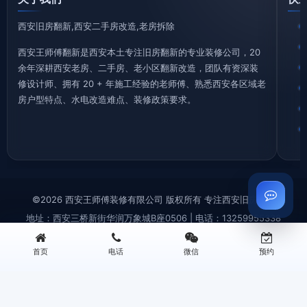
西安旧房翻新,西安二手房改造,老房拆除
西安王师傅翻新是西安本土专注旧房翻新的专业装修公司，20
余年深耕西安老房、二手房、老小区翻新改造，团队有资深装
修设计师、拥有 20 + 年施工经验的老师傅、熟悉西安各区域老
房户型特点、水电改造难点、装修政策要求。
©2026 西安王师傅装修有限公司 版权所有 专注西安旧房翻新
地址：西安三桥新街华润万象城B座0506 | 电话：13259955338
西安旧房拆除|老房拆迁拆旧|砸墙铲墙|垃圾清运—王师傅装修
首页
电话
微信
预约
西安厨房翻新改造|厨卫装修|旧厨房拆改|局部翻新装修—王师傅装修
西安旧房翻新|老旧小区改造翻新|墙面刷新|老房翻新装修—王师傅装修
西安卫生间翻新改造|防水重做|旧卫浴翻新装修|局部改造—王师傅装修