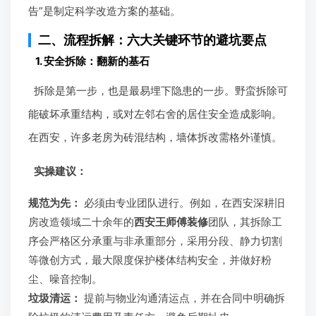
告”是制定科学改造方案的基础。
二、流程拆解：六大关键环节的避坑要点
1. 安全拆除：翻新的基石
拆除是第一步，也是最易埋下隐患的一步。野蛮拆除可
能破坏承重结构，或对左邻右舍的居住安全造成影响。
在西安，许多老房为砖混结构，墙体拆改需格外谨慎。
实操建议：
规范为先：
必须由专业团队进行。例如，在西安深耕旧
房改造领域二十余年的
西安王师傅装修
团队，其拆除工
序会严格区分承重与非承重部分，采用分段、静力切割
等微创方式，最大限度保护楼体结构安全，并做好粉
尘、噪音控制。
垃圾清运：
提前与物业沟通清运点，并在合同中明确拆