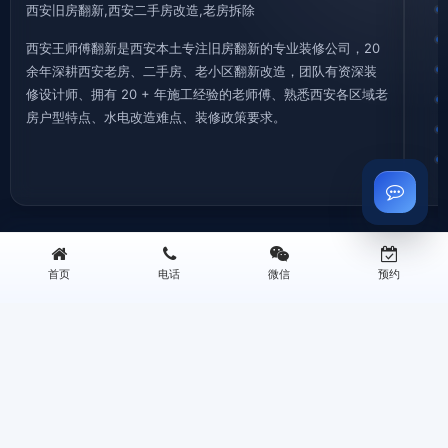
西安旧房翻新,西安二手房改造,老房拆除
西安王师傅翻新是西安本土专注旧房翻新的专业装修公司，20
余年深耕西安老房、二手房、老小区翻新改造，团队有资深装
修设计师、拥有 20 + 年施工经验的老师傅、熟悉西安各区域老
房户型特点、水电改造难点、装修政策要求。
©2026 西安王师傅装修有限公司 版权所有 专注西安旧房翻新
首页
电话
微信
预约
地址：西安三桥新街华润万象城B座0506 | 电话：13259955338
西安旧房拆除|老房拆迁拆旧|砸墙铲墙|垃圾清运—王师傅装修
西安厨房翻新改造|厨卫装修|旧厨房拆改|局部翻新装修—王师傅装修
西安旧房翻新|老旧小区改造翻新|墙面刷新|老房翻新装修—王师傅装修
西安卫生间翻新改造|防水重做|旧卫浴翻新装修|局部改造—王师傅装修