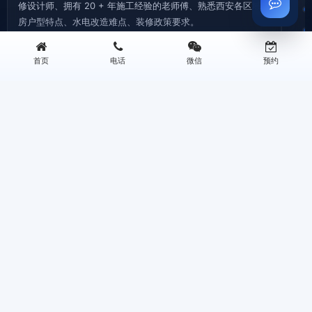
修设计师、拥有 20 + 年施工经验的老师傅、熟悉西安各区域老
房户型特点、水电改造难点、装修政策要求。
首页
电话
微信
预约
©2026 西安王师傅装修有限公司 版权所有 专注西安旧房翻新
地址：西安三桥新街华润万象城B座0506 | 电话：13259955338
西安旧房拆除|老房拆迁拆旧|砸墙铲墙|垃圾清运—王师傅装修
西安厨房翻新改造|厨卫装修|旧厨房拆改|局部翻新装修—王师傅装修
西安旧房翻新|老旧小区改造翻新|墙面刷新|老房翻新装修—王师傅装修
西安卫生间翻新改造|防水重做|旧卫浴翻新装修|局部改造—王师傅装修
西安王师傅装修 | Powered by
WordPress
快速咨询