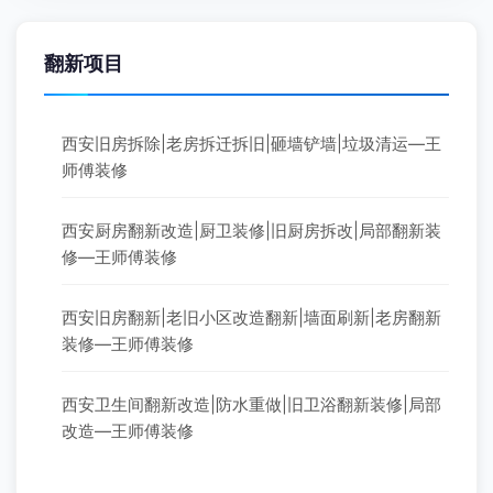
翻新项目
西安旧房拆除|老房拆迁拆旧|砸墙铲墙|垃圾清运—王
师傅装修
西安厨房翻新改造|厨卫装修|旧厨房拆改|局部翻新装
修—王师傅装修
西安旧房翻新|老旧小区改造翻新|墙面刷新|老房翻新
装修—王师傅装修
西安卫生间翻新改造|防水重做|旧卫浴翻新装修|局部
改造—王师傅装修