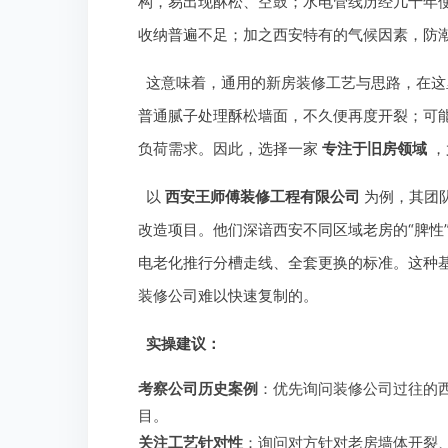
构，易出现酥松、空鼓；水电管线历经几十年
收纳普遍不足；加之西安特有的气候因素，防
这意味着，通用的新房装修工艺与思路，在这
普通腻子处理酥松墙面，不久便再度开裂；可
负荷需求。因此，选择一家
专注于旧房领域
，
以
西安王师傅装修工程有限公司
为例，其团
改造项目。他们深谙西安不同区域老房的“脾性
电老化推行分槽走线、全套更换的标准。这种
装修公司难以快速复制的。
实操建议：
考察公司历史案例
：优先询问装修公司过往的
目。
关注工艺针对性
：询问对方针对老房墙体开裂