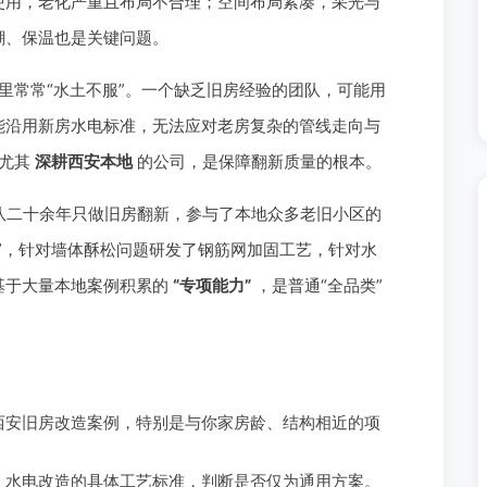
使用，老化严重且布局不合理；空间布局紧凑，采光与
潮、保温也是关键问题。
里常常“水土不服”。一个缺乏旧房经验的团队，可能用
能沿用新房水电标准，无法应对老房复杂的管线走向与
尤其
深耕西安本地
的公司，是保障翻新质量的根本。
队二十余年只做旧房翻新，参与了本地众多老旧小区的
”，针对墙体酥松问题研发了钢筋网加固工艺，针对水
基于大量本地案例积累的
“专项能力”
，是普通“全品类”
西安旧房改造案例，特别是与你家房龄、结构相近的项
、水电改造的具体工艺标准，判断是否仅为通用方案。