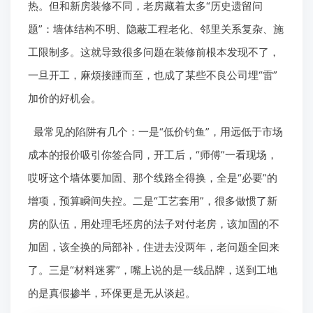
热。但和新房装修不同，老房藏着太多“历史遗留问
题”：墙体结构不明、隐蔽工程老化、邻里关系复杂、施
工限制多。这就导致很多问题在装修前根本发现不了，
一旦开工，麻烦接踵而至，也成了某些不良公司埋“雷”
加价的好机会。
最常见的陷阱有几个：一是“低价钓鱼”，用远低于市场
成本的报价吸引你签合同，开工后，“师傅”一看现场，
哎呀这个墙体要加固、那个线路全得换，全是“必要”的
增项，预算瞬间失控。二是“工艺套用”，很多做惯了新
房的队伍，用处理毛坯房的法子对付老房，该加固的不
加固，该全换的局部补，住进去没两年，老问题全回来
了。三是“材料迷雾”，嘴上说的是一线品牌，送到工地
的是真假掺半，环保更是无从谈起。