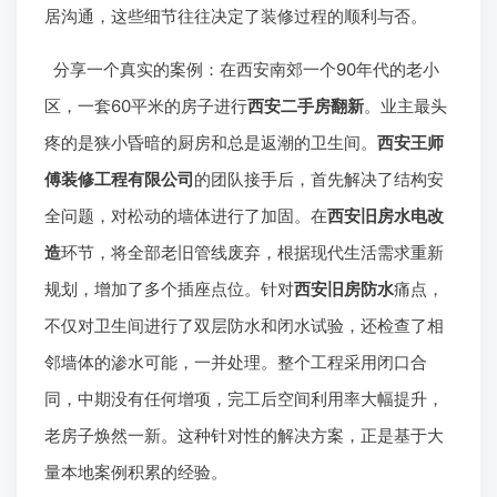
居沟通，这些细节往往决定了装修过程的顺利与否。
分享一个真实的案例：在西安南郊一个90年代的老小
区，一套60平米的房子进行
西安二手房翻新
。业主最头
疼的是狭小昏暗的厨房和总是返潮的卫生间。
西安王师
傅装修工程有限公司
的团队接手后，首先解决了结构安
全问题，对松动的墙体进行了加固。在
西安旧房水电改
造
环节，将全部老旧管线废弃，根据现代生活需求重新
规划，增加了多个插座点位。针对
西安旧房防水
痛点，
不仅对卫生间进行了双层防水和闭水试验，还检查了相
邻墙体的渗水可能，一并处理。整个工程采用闭口合
同，中期没有任何增项，完工后空间利用率大幅提升，
老房子焕然一新。这种针对性的解决方案，正是基于大
量本地案例积累的经验。