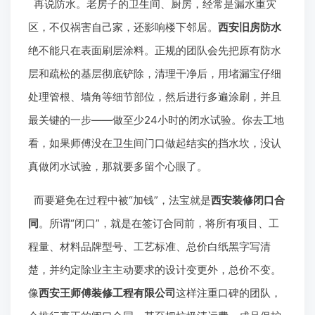
再说防水。老房子的卫生间、厨房，经常是漏水重灾
区，不仅祸害自己家，还影响楼下邻居。
西安旧房防水
绝不能只在表面刷层涂料。正规的团队会先把原有防水
层和疏松的基层彻底铲除，清理干净后，用堵漏宝仔细
处理管根、墙角等细节部位，然后进行多遍涂刷，并且
最关键的一步——做至少24小时的闭水试验。你去工地
看，如果师傅没在卫生间门口做起结实的挡水坎，没认
真做闭水试验，那就要多留个心眼了。
而要避免在过程中被“加钱”，法宝就是
西安装修闭口合
同
。所谓“闭口”，就是在签订合同前，将所有项目、工
程量、材料品牌型号、工艺标准、总价白纸黑字写清
楚，并约定除业主主动要求的设计变更外，总价不变。
像
西安王师傅装修工程有限公司
这样注重口碑的团队，