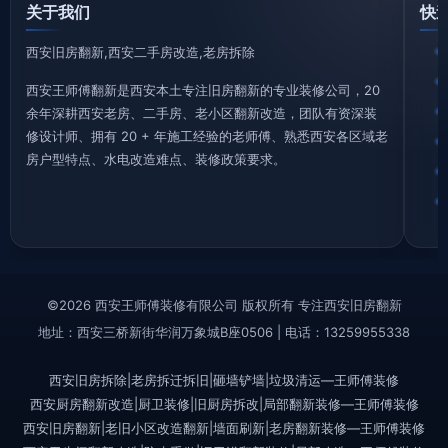
关于我们
快
西安旧房翻新,西安二手房改造,老房拆除
西安王师傅翻新是西安本土专注旧房翻新的专业装修公司，20
余年深耕西安老房、二手房、老小区翻新改造，团队有资深装
修设计师、拥有 20 + 年施工经验的老师傅、熟悉西安各区域老
房户型特点、水电改造难点、装修政策要求。
©2026 西安王师傅装修有限公司 版权所有 专注西安旧房翻新
地址：西安三桥新街华润万象城B座0506 | 电话：13259955338
西安旧房拆除|老房拆迁拆旧|砸墙铲墙|垃圾清运—王师傅装修
西安厨房翻新改造|厨卫装修|旧厨房拆改|局部翻新装修—王师傅装修
西安旧房翻新|老旧小区改造翻新|墙面刷新|老房翻新装修—王师傅装修