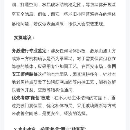
洞、打通空间，极易破坏结构稳定性，导致墙体开裂甚
至安全隐患。例如，西安一些老旧小区普遍存在的墙体
酥松问题，若仅做表面刷漆，很快又会裂缝重现。
实操建议：
务必进行专业鉴定
：涉及任何墙体拆改，必须由施工方
或第三方机构确认是否为承重墙。对于需要保留但存在
隐患的墙体，应采用专业加固工艺。在西安市场，像
西
安王师傅装修
这样的本地团队，因其深耕多年，针对本
地老房特点研发了如钢筋网加固等内控工艺，能有效解
决墙体开裂、空鼓等结构性通病。
优先考虑“微创”改造
：在不大动主体结构的前提下，通
过更改门洞位置、优化柜体布局、采用玻璃隔断等方式
来改善空间感，是更安全、经济的选择。
2. 水电改造，必须“换骨”而非“贴膏药”