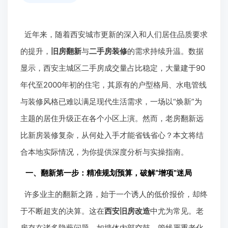
近年来，随着西安城市更新的深入和人们居住品质要求
的提升，
旧房翻新
与
二手房装修
的需求持续升温。数据
显示，西安主城区二手房成交量占比稳定，大量建于90
年代至2000年初的住宅，其原有的户型格局、水电管线
与装修风格已难以满足现代生活需求，一场以“焕新”为
主题的居住升级正在各个小区上演。然而，老房翻新远
比新房装修复杂，从何处入手才能省钱省心？本文将结
合本地实际情况，为你提供深度分析与实操指南。
一、翻新第一步：精准规划预算，破解“增项”迷局
许多业主的翻新之路，始于一个诱人的低价报价，却终
于不断超支的决算。这在
西安旧房改造
中尤为常见。老
房存在诸多隐蔽问题，如墙体内部空鼓、管线严重老化