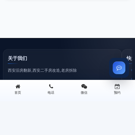
关于我们
快
西安旧房翻新,西安二手房改造,老房拆除
西安王师傅翻新是西安本土专注旧房翻新的专业装修公司，20
余年深耕西安老房、二手房、老小区翻新改造，团队有资深装
首页
电话
微信
预约
修设计师、拥有 20 + 年施工经验的老师傅、熟悉西安各区域老
房户型特点、水电改造难点、装修政策要求。