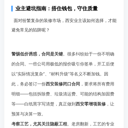
业主避坑指南：捂住钱包，守住质量
面对纷繁复杂的装修市场，西安业主该如何选择，才能
避免常见的陷阱呢？
警惕低价诱惑，合同是关键
。很多纠纷始于一份不明确
的合同。一些公司用极低的报价吸引你签单，开工后便
以“实际情况复杂”、“材料升级”等名义不断加钱。因
此，务必签订一份
西安装修闭口合同
，要求将所有费用
明细——包括拆除费、垃圾清运费、可能的结构加固费
等——白纸黑字写清楚，真正做到
西安零增项装修
，让
预算与决算一致。
考察工艺，尤其关注隐蔽工程
。老房翻新，工艺的专业