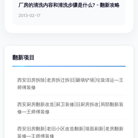
厂房的清洗内容和清洗步骤是什么? - 翻新攻略
2013-02-17
翻新项目
西安旧房拆除|老房拆迁拆旧|砸墙铲墙|垃圾清运—王
师傅装修
西安厨房翻新改造|厨卫装修|旧厨房拆改|局部翻新装
修—王师傅装修
西安旧房翻新|老旧小区改造翻新|墙面刷新|老房翻新
装修—王师傅装修