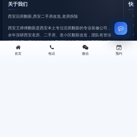
关于我们
快
西安旧房翻新,西安二手房改造,老房拆除
西安王师傅翻新是西安本土专注旧房翻新的专业装修公司，20
余年深耕西安老房、二手房、老小区翻新改造，团队有资深装
修设计师、拥有 20 + 年施工经验的老师傅、熟悉西安各区域老
房户型特点、水电改造难点、装修政策要求。
首页
电话
微信
预约
©2026 西安王师傅装修有限公司 版权所有 专注西安旧房翻新
地址：西安三桥新街华润万象城B座0506 | 电话：13259955338
西安旧房拆除|老房拆迁拆旧|砸墙铲墙|垃圾清运—王师傅装修
西安厨房翻新改造|厨卫装修|旧厨房拆改|局部翻新装修—王师傅装修
西安旧房翻新|老旧小区改造翻新|墙面刷新|老房翻新装修—王师傅装修