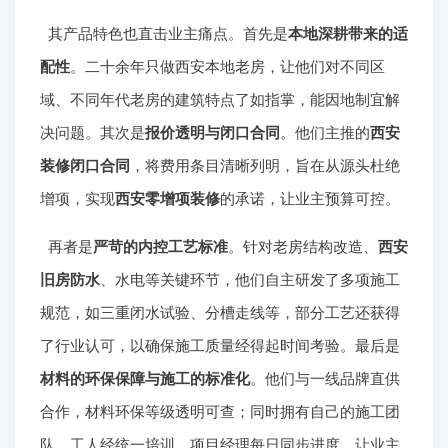
其产品特色也直击业主痛点。首先是
本地深耕带来的适
配性
。二十余年只做西安本地老房，让他们对不同区
域、不同年代老房的建筑特点了如指掌，能因地制宜解
决问题。其次是
报价透明与闭口合同
。他们主推的
西安
装修闭口合同
，将费用条目清晰列明，旨在从源头杜绝
增项，实现
西安零增项装修
的承诺，让业主预算可控。
再者是
严苛的内控工艺标准
。针对老房结构改造、
西安
旧房防水
、水电等关键环节，他们自主研发了多项施工
规范，如三重闭水试验、分槽走线等，部分工艺还获得
了行业认可，以确保施工质量经得起时间考验。最后是
材料的环保保障与施工的标准化
。他们与一线品牌直供
合作，材料环保等级透明可查；同时拥有自己的施工团
队，工人经统一培训，项目经理每日同步进度，让业主