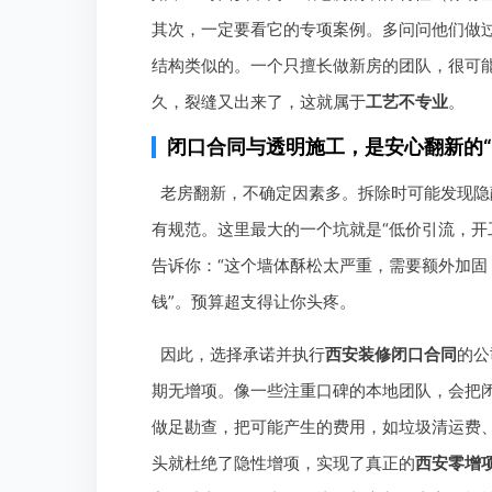
其次，一定要看它的专项案例。多问问他们做
结构类似的。一个只擅长做新房的团队，很可
久，裂缝又出来了，这就属于
工艺不专业
。
闭口合同与透明施工，是安心翻新的“
老房翻新，不确定因素多。拆除时可能发现隐
有规范。这里最大的一个坑就是“低价引流，开
告诉你：“这个墙体酥松太严重，需要额外加固
钱”。预算超支得让你头疼。
因此，选择承诺并执行
西安装修闭口合同
的公
期无增项。像一些注重口碑的本地团队，会把
做足勘查，把可能产生的费用，如垃圾清运费
头就杜绝了隐性增项，实现了真正的
西安零增