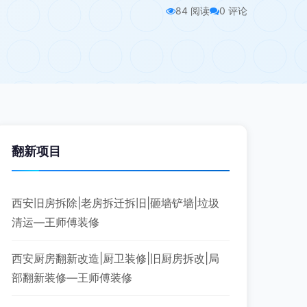
84 阅读
0 评论
翻新项目
西安旧房拆除|老房拆迁拆旧|砸墙铲墙|垃圾
清运—王师傅装修
西安厨房翻新改造|厨卫装修|旧厨房拆改|局
部翻新装修—王师傅装修