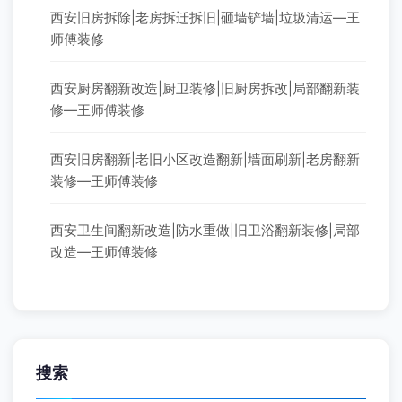
旧房翻新预算怎么做才不会超：80㎡-120㎡
真实案例费用拆解，照着做至少省20% - 翻新
攻略
2026-06-18
翻新项目
西安旧房拆除|老房拆迁拆旧|砸墙铲墙|垃圾清运—王
师傅装修
西安厨房翻新改造|厨卫装修|旧厨房拆改|局部翻新装
修—王师傅装修