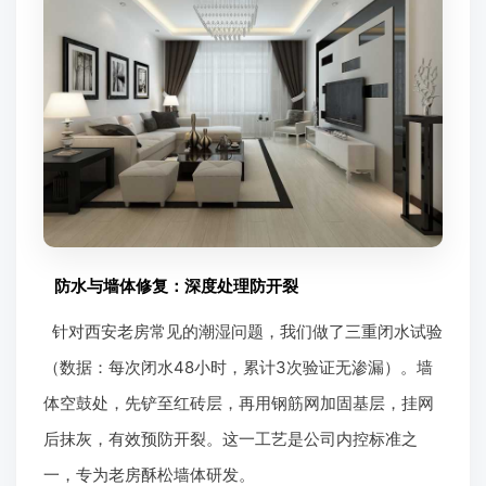
PPR水管和国标铜芯电线，并采用“分槽走线”工艺，避
免强弱电干扰。针对卫生间，我们做了三重保障：水电
线路独立回路、加装漏电保护器、水管进行打压测试
（数据：测试压力0.8MPa，稳压30分钟无渗漏）。西
安王师傅翻新与立邦等品牌有直供协议，材料到场后业
主可扫码验真，确保环保达标。