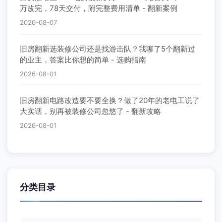
老房墙面翻新全流程：铲墙、找平、挂网、腻子、刷
漆，每一步都给你讲透 - 装修百科
2026-08-07
旧房翻新三种方式怎么选：局部翻新、全屋翻新、整体
改造，费用和风险一次说清 - 翻新攻略
2026-08-07
西安雁塔区82㎡老房翻新实录：1998年的房子，23.6
万改完，78天交付，附完整费用清单 - 翻新案例
2026-08-07
旧房翻新选装修公司还是找游击队？我聊了5个翻新过
的业主，答案比你想的简单 - 选购指南
2026-08-01