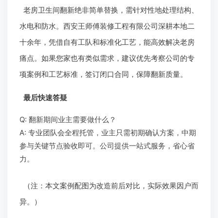
翻新后效果：安全实用兼具颜值
改造后的卫生间焕然一新：墙地砖采用浅色系提升亮
度，定制浴室柜增加收纳，空间显得宽敞整洁。李阿姨
反馈，现在洗澡再无渗漏担忧，水电使用稳定。整个项
目由项目管家每日汇报进度，材料、工艺透明，预算与
合同一致，无增项烦恼。
结语
老房卫生间翻新绝非简单替换，需针对性地处理结构、
水电和防水。西安王师傅装修工程有限公司深耕本地二
十余年，凭借自有工队和标准化工艺，能高效解决老房
痛点。如果您家也有类似需求，建议优先考察公司的专
项案例和工艺标准，签订闭口合同，保障翻新质量。