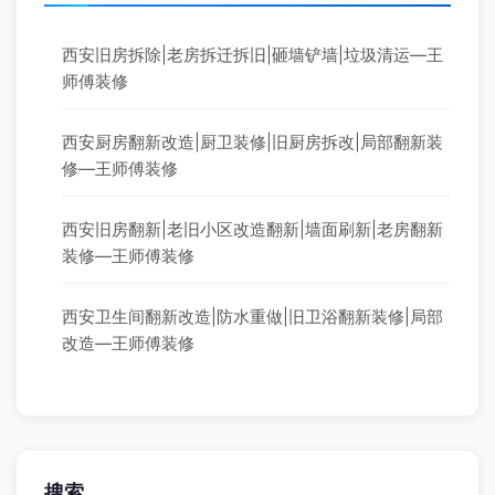
西安旧房拆除|老房拆迁拆旧|砸墙铲墙|垃圾清运—王
师傅装修
西安厨房翻新改造|厨卫装修|旧厨房拆改|局部翻新装
修—王师傅装修
西安旧房翻新|老旧小区改造翻新|墙面刷新|老房翻新
装修—王师傅装修
西安卫生间翻新改造|防水重做|旧卫浴翻新装修|局部
改造—王师傅装修
搜索