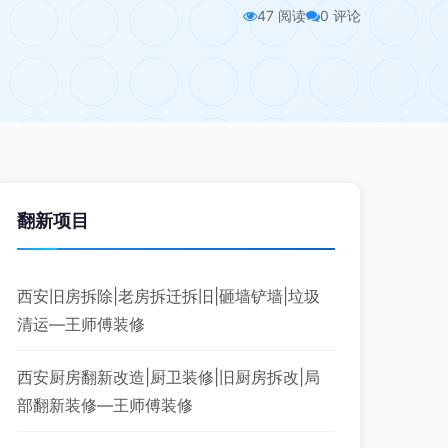
47 阅读
0 评论
翻新项目
西安旧房拆除|老房拆迁拆旧|砸墙铲墙|垃圾
清运—王师傅装修
西安厨房翻新改造|厨卫装修|旧厨房拆改|局
部翻新装修—王师傅装修