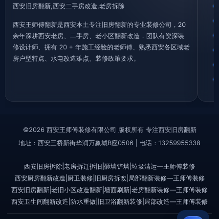
西安旧房翻新,西安二手房改造,老房拆除
西安王师傅翻新是西安本土专注旧房翻新的专业装修公司，20
余年深耕西安老房、二手房、老小区翻新改造，团队有资深装
修设计师、拥有 20 + 年施工经验的老师傅、熟悉西安各区域老
房户型特点、水电改造难点、装修政策要求。
©2026 西安王师傅装修有限公司 版权所有 专注西安旧房翻新
地址：西安三桥新街华润万象城B座0506 | 电话：13259955338
西安旧房拆除|老房拆迁拆旧|砸墙铲墙|垃圾清运—王师傅装修
西安厨房翻新改造|厨卫装修|旧厨房拆改|局部翻新装修—王师傅装修
西安旧房翻新|老旧小区改造翻新|墙面刷新|老房翻新装修—王师傅装修
西安卫生间翻新改造|防水重做|旧卫浴翻新装修|局部改造—王师傅装修