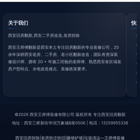
关于我们
快
西安旧房翻新,西安二手房改造,老房拆除
西安王师傅翻新是西安本土专注旧房翻新的专业装修公司，20
余年深耕西安老房、二手房、老小区翻新改造，团队有资深装
修设计师、拥有 20 + 年施工经验的老师傅、熟悉西安各区域老
房户型特点、水电改造难点、装修政策要求。
©2026 西安王师傅装修有限公司 版权所有 专注西安旧房翻新
地址：西安三桥新街华润万象城B座0506 | 电话：13259955338
西安旧房拆除|老房拆迁拆旧|砸墙铲墙|垃圾清运—王师傅装修