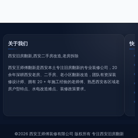
关于我们
快
西安旧房翻新,西安二手房改造,老房拆除
西安王师傅翻新是西安本土专注旧房翻新的专业装修公司，20
余年深耕西安老房、二手房、老小区翻新改造，团队有资深装
修设计师、拥有 20 + 年施工经验的老师傅、熟悉西安各区域老
房户型特点、水电改造难点、装修政策要求。
©2026 西安王师傅装修有限公司 版权所有 专注西安旧房翻新