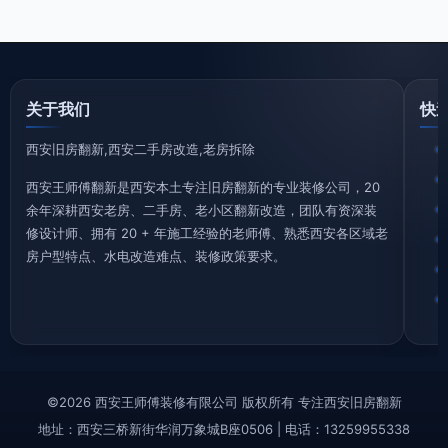
关于我们
快
西安旧房翻新,西安二手房改造,老房拆除
西安王师傅翻新是西安本土专注旧房翻新的专业装修公司，20
余年深耕西安老房、二手房、老小区翻新改造，团队有资深装
修设计师、拥有 20 + 年施工经验的老师傅、熟悉西安各区域老
房户型特点、水电改造难点、装修政策要求。
©2026 西安王师傅装修有限公司 版权所有 专注西安旧房翻新
地址：西安三桥新街华润万象城B座0506 | 电话：13259955338