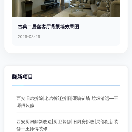
古典二居室客厅背景墙效果图
2026-03-26
翻新项目
西安旧房拆除|老房拆迁拆旧|砸墙铲墙|垃圾清运—王
师傅装修
西安厨房翻新改造|厨卫装修|旧厨房拆改|局部翻新装
修—王师傅装修