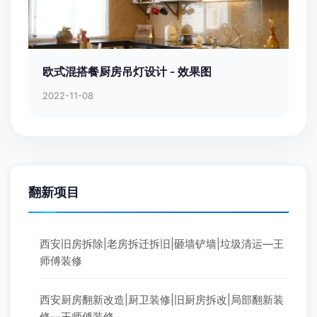
欧式混搭餐厨房吊灯设计 - 效果图
2022-11-08
翻新项目
西安旧房拆除|老房拆迁拆旧|砸墙铲墙|垃圾清运—王
师傅装修
西安厨房翻新改造|厨卫装修|旧厨房拆改|局部翻新装
修—王师傅装修