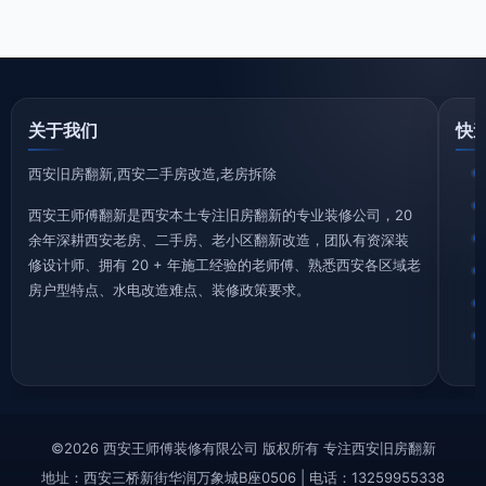
关于我们
快
西安旧房翻新,西安二手房改造,老房拆除
西安王师傅翻新是西安本土专注旧房翻新的专业装修公司，20
余年深耕西安老房、二手房、老小区翻新改造，团队有资深装
修设计师、拥有 20 + 年施工经验的老师傅、熟悉西安各区域老
房户型特点、水电改造难点、装修政策要求。
©2026 西安王师傅装修有限公司 版权所有 专注西安旧房翻新
地址：西安三桥新街华润万象城B座0506 | 电话：13259955338