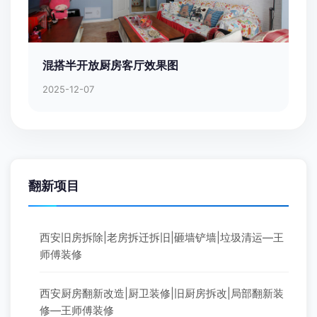
混搭半开放厨房客厅效果图
2025-12-07
翻新项目
西安旧房拆除|老房拆迁拆旧|砸墙铲墙|垃圾清运—王
师傅装修
西安厨房翻新改造|厨卫装修|旧厨房拆改|局部翻新装
修—王师傅装修