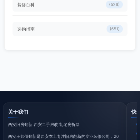
装修百科
(526)
选购指南
(651)
关于我们
快
西安旧房翻新,西安二手房改造,老房拆除
西安王师傅翻新是西安本土专注旧房翻新的专业装修公司，20