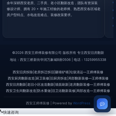
余年深耕西安老房、二手房、老小区翻新改造，团队有资深装
修设计师、拥有 20 + 年施工经验的老师傅、熟悉西安各区域老
房户型特点、水电改造难点、装修政策要求。
©2026 西安王师傅装修有限公司 版权所有 专注西安旧房翻新
地址：西安三桥新街华润万象城B座0506 | 电话：13259955338
西安旧房拆除|老房拆迁拆旧|砸墙铲墙|垃圾清运—王师傅装修
西安厨房翻新改造|厨卫装修|旧厨房拆改|局部翻新装修—王师傅装修
西安旧房翻新|老旧小区改造翻新|墙面刷新|老房翻新装修—王师傅装修
西安卫生间翻新改造|防水重做|旧卫浴翻新装修|局部改造—王师傅装修
西安王师傅装修 | Powered by
WordPress
快速咨询