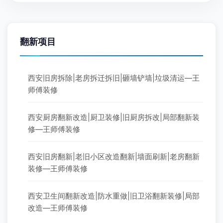
翻新项目
西安旧房拆除|老房拆迁拆旧|砸墙铲墙|垃圾清运—王
师傅装修
西安厨房翻新改造|厨卫装修|旧厨房拆改|局部翻新装
修—王师傅装修
西安旧房翻新|老旧小区改造翻新|墙面刷新|老房翻新
装修—王师傅装修
西安卫生间翻新改造|防水重做|旧卫浴翻新装修|局部
改造—王师傅装修