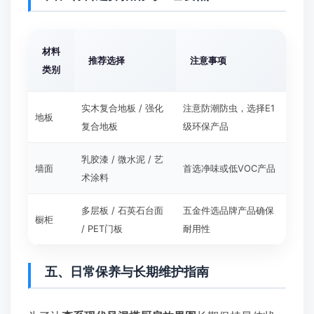
材料
推荐选择
注意事项
类别
实木复合地板 / 强化
注意防潮防虫，选择E1
地板
复合地板
级环保产品
乳胶漆 / 微水泥 / 艺
墙面
首选净味或低VOC产品
术涂料
多层板 / 石英石台面
五金件选品牌产品确保
橱柜
/ PET门板
耐用性
五、日常保养与长期维护指南