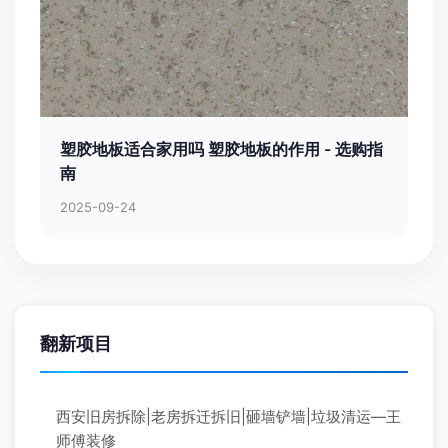
塑胶地板适合家用吗 塑胶地板的作用 - 选购指
南
2025-09-24
翻新项目
西安旧房拆除|老房拆迁拆旧|砸墙铲墙|垃圾清运—王
师傅装修