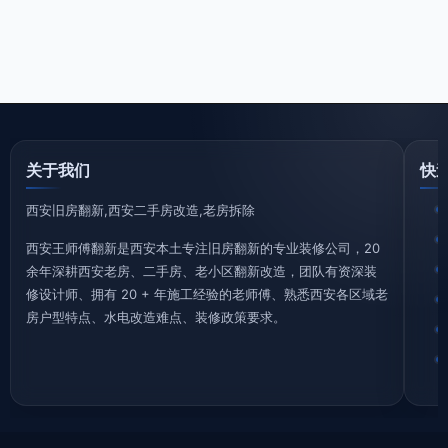
关于我们
快
西安旧房翻新,西安二手房改造,老房拆除
西安王师傅翻新是西安本土专注旧房翻新的专业装修公司，20
余年深耕西安老房、二手房、老小区翻新改造，团队有资深装
修设计师、拥有 20 + 年施工经验的老师傅、熟悉西安各区域老
房户型特点、水电改造难点、装修政策要求。