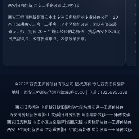
西安旧房翻新,西安二手房改造,老房拆除
西安王师傅翻新是西安本土专注旧房翻新的专业装修公司，20
余年深耕西安老房、二手房、老小区翻新改造，团队有资深装
修设计师、拥有 20 + 年施工经验的老师傅、熟悉西安各区域老
房户型特点、水电改造难点、装修政策要求。
©2026 西安王师傅装修有限公司 版权所有 专注西安旧房翻新
地址：西安三桥新街华润万象城B座0506 | 电话：13259955338
西安旧房拆除|老房拆迁拆旧|砸墙铲墙|垃圾清运—王师傅装修
西安厨房翻新改造|厨卫装修|旧厨房拆改|局部翻新装修—王师傅装修
西安旧房翻新|老旧小区改造翻新|墙面刷新|老房翻新装修—王师傅装修
西安卫生间翻新改造|防水重做|旧卫浴翻新装修|局部改造—王师傅装修