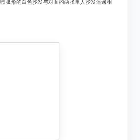
吧!弧形的白色沙发与对面的两张单人沙发遥遥相