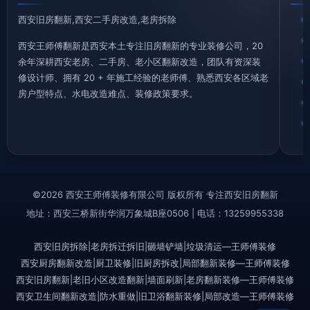
西安旧房翻新,西安二手房改造,老房拆除
西安王师傅翻新是西安本土专注旧房翻新的专业装修公司，20
余年深耕西安老房、二手房、老小区翻新改造，团队有资深装
修设计师、拥有 20 + 年施工经验的老师傅、熟悉西安各区域老
房户型特点、水电改造难点、装修政策要求。
©2026 西安王师傅装修有限公司 版权所有 专注西安旧房翻新
地址：西安三桥新街华润万象城B座0506 | 电话：13259955338
西安旧房拆除|老房拆迁拆旧|砸墙铲墙|垃圾清运—王师傅装修
西安厨房翻新改造|厨卫装修|旧厨房拆改|局部翻新装修—王师傅装修
西安旧房翻新|老旧小区改造翻新|墙面刷新|老房翻新装修—王师傅装修
西安卫生间翻新改造|防水重做|旧卫浴翻新装修|局部改造—王师傅装修