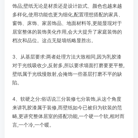
饰品;壁纸无论是材质还是设计款式、颜色也越来越
多样化,使用功能也更为细化,配置理想搭配的家具、
窗饰、床饰、家居饰品、地面材料等,更能显现对于
居室整体的装饰美化作用,会大大提升了家庭装饰的
档次和品位。这点无疑墙纸略显胜出。
3、从基层要求:两者处理方法大致相同,因为乳胶漆
对于光线吸收少,反射多,所以要求墙面打磨要更平整,
壁纸属于光线慢散射,会掩饰一些基层打磨不平的缺
陷。
4、软硬之分:俗话说三分装修七分装饰,从这个角度
来讲乳胶漆属于装修,而壁纸如今已被归为软装的范
畴,更讲究整体居室的搭配功能,一个硬一个软,相对而
言,一个冷,一个暖。