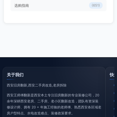
选购指南
(651)
关于我们
快
西安旧房翻新,西安二手房改造,老房拆除
西安王师傅翻新是西安本土专注旧房翻新的专业装修公司，20
余年深耕西安老房、二手房、老小区翻新改造，团队有资深装
修设计师、拥有 20 + 年施工经验的老师傅、熟悉西安各区域老
房户型特点、水电改造难点、装修政策要求。