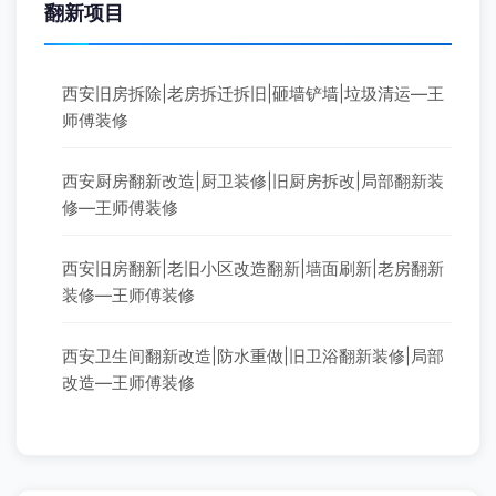
翻新项目
西安旧房拆除|老房拆迁拆旧|砸墙铲墙|垃圾清运—王
师傅装修
西安厨房翻新改造|厨卫装修|旧厨房拆改|局部翻新装
修—王师傅装修
西安旧房翻新|老旧小区改造翻新|墙面刷新|老房翻新
装修—王师傅装修
西安卫生间翻新改造|防水重做|旧卫浴翻新装修|局部
改造—王师傅装修