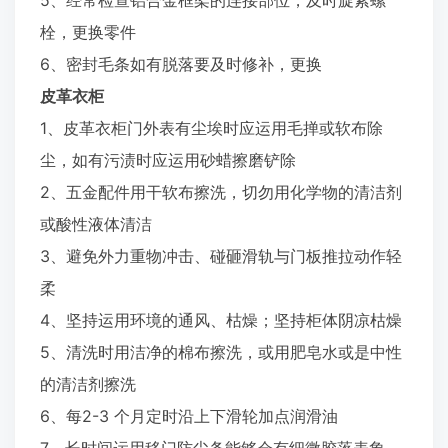
5、经常检查铝合金框架的连接部位，及时旋紧螺
栓，更换零件
6、密封毛条如有脱落要及时修补，更换
皮革衣柜
1、皮革衣柜门外表有尘埃时应运用毛掸或软布除
尘，如有污渍时应运用砂蜡擦磨铲除
2、五金配件用干软布擦洗，切勿用化学物的清洁剂
或酸性液体清洁
3、避免外力重物冲击、碰砸滑轨与门板推拉动作轻
柔
4、坚持运用环境的通风、枯燥；坚持柜体阴凉枯燥
5、清洗时用洁净的棉布擦洗，或用肥皂水或是中性
的清洁剂擦洗
6、每2-3 个月定时沿上下滑轮加点润滑油