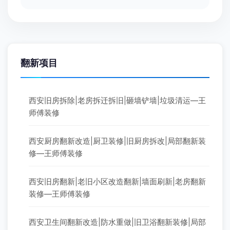
翻新项目
西安旧房拆除|老房拆迁拆旧|砸墙铲墙|垃圾清运—王
师傅装修
西安厨房翻新改造|厨卫装修|旧厨房拆改|局部翻新装
修—王师傅装修
西安旧房翻新|老旧小区改造翻新|墙面刷新|老房翻新
装修—王师傅装修
西安卫生间翻新改造|防水重做|旧卫浴翻新装修|局部