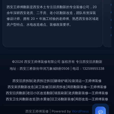
西安王师傅翻新是西安本土专注旧房翻新的专业装修公司，20
余年深耕西安老房、二手房、老小区翻新改造，团队有资深装
修设计师、拥有 20 + 年施工经验的老师傅、熟悉西安各区域老
房户型特点、水电改造难点、装修政策要求。
©2026 西安王师傅装修有限公司 版权所有 专注西安旧房翻新
地址：西安三桥新街华润万象城B座0506 | 电话：13259955338
西安旧房拆除|老房拆迁拆旧|砸墙铲墙|垃圾清运—王师傅装修
西安厨房翻新改造|厨卫装修|旧厨房拆改|局部翻新装修—王师傅装修
西安旧房翻新|老旧小区改造翻新|墙面刷新|老房翻新装修—王师傅装修
西安卫生间翻新改造|防水重做|旧卫浴翻新装修|局部改造—王师傅装修
西安王师傅装修 | Powered by
WordPress