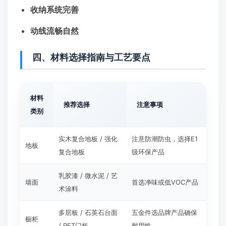
收纳系统完善
动线流畅自然
四、材料选择指南与工艺要点
材料
推荐选择
注意事项
类别
实木复合地板 / 强化
注意防潮防虫，选择E1
地板
复合地板
级环保产品
乳胶漆 / 微水泥 / 艺
墙面
首选净味或低VOC产品
术涂料
多层板 / 石英石台面
五金件选品牌产品确保
橱柜
/ PET门板
耐用性