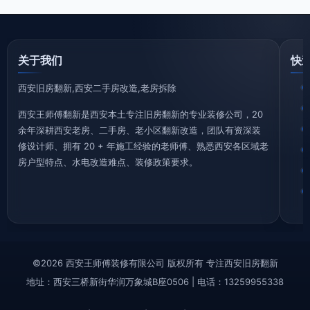
关于我们
快
西安旧房翻新,西安二手房改造,老房拆除
西安王师傅翻新是西安本土专注旧房翻新的专业装修公司，20
余年深耕西安老房、二手房、老小区翻新改造，团队有资深装
修设计师、拥有 20 + 年施工经验的老师傅、熟悉西安各区域老
房户型特点、水电改造难点、装修政策要求。
©2026 西安王师傅装修有限公司 版权所有 专注西安旧房翻新
地址：西安三桥新街华润万象城B座0506 | 电话：13259955338