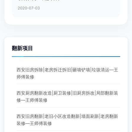
2020-07-03
翻新项目
西安旧房拆除|老房拆迁拆旧|砸墙铲墙|垃圾清运—王
师傅装修
西安厨房翻新改造|厨卫装修|旧厨房拆改|局部翻新装
修—王师傅装修
西安旧房翻新|老旧小区改造翻新|墙面刷新|老房翻新
装修—王师傅装修