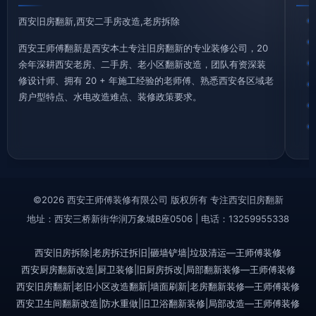
西安旧房翻新,西安二手房改造,老房拆除
西安王师傅翻新是西安本土专注旧房翻新的专业装修公司，20
余年深耕西安老房、二手房、老小区翻新改造，团队有资深装
修设计师、拥有 20 + 年施工经验的老师傅、熟悉西安各区域老
房户型特点、水电改造难点、装修政策要求。
©2026 西安王师傅装修有限公司 版权所有 专注西安旧房翻新
地址：西安三桥新街华润万象城B座0506 | 电话：13259955338
西安旧房拆除|老房拆迁拆旧|砸墙铲墙|垃圾清运—王师傅装修
西安厨房翻新改造|厨卫装修|旧厨房拆改|局部翻新装修—王师傅装修
西安旧房翻新|老旧小区改造翻新|墙面刷新|老房翻新装修—王师傅装修
西安卫生间翻新改造|防水重做|旧卫浴翻新装修|局部改造—王师傅装修