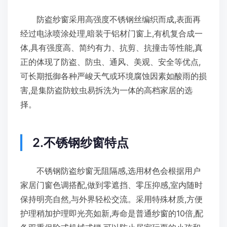
防盗纱窗采用高强度不锈钢丝编织而成,表面再
经过电泳喷涂处理,暗装于铝材门窗上,有机复合成一
体,具有强度高、简约有力、抗剪、抗撞击等性能,真
正的体现了防盗、防虫、通风、美观、安全等优点,
可长期抵御各种严峻天气或环境腐蚀因素如酸雨的损
害,是集防盗防蚊虫易拆洗为一体的高档家居的选
择。
2.不锈钢纱窗特点
不锈钢防盗纱窗无阻隔感,选用材色会根据用户
家居门窗色调搭配,做到零遮挡、零压抑感,室内随时
保持明亮自然,与外界轻松交流。采用特殊材质,方便
护理稍加护理即光亮如新,寿命是普通纱窗的10倍,配