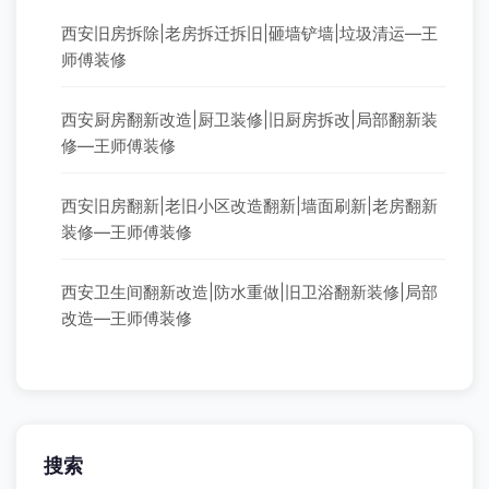
西安旧房拆除|老房拆迁拆旧|砸墙铲墙|垃圾清运—王
师傅装修
西安厨房翻新改造|厨卫装修|旧厨房拆改|局部翻新装
修—王师傅装修
西安旧房翻新|老旧小区改造翻新|墙面刷新|老房翻新
装修—王师傅装修
西安卫生间翻新改造|防水重做|旧卫浴翻新装修|局部
改造—王师傅装修
搜索