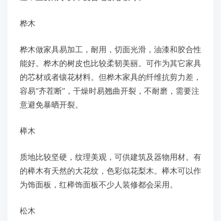
桦木
桦木做家具易加工，耐用，切面光滑，油漆和胶合性
能好。桦木的树皮也比较柔韧美丽。可作为其它家具
的芯材或者镶花材料。但桦木家具的纤维抗剪力差，
容易“齐茬断”，干燥时易翘曲开裂，不耐磨，需要注
意避免暴晒开裂。
榉木
质地比较坚硬，纹理美观，可供建筑及器物用材。有
的榉木有天然的大花纹，色彩似花梨木。榉木可以作
为饰面板，红榉饰面板不少人装修都会采用。
松木