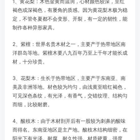
1、黄花梨：木色金黄而温润，心材颜色较深，呈红
褐色或深褐色，有屡角的质感。因为黄花梨木极为稳
定，不管冬夏都不会变形、开裂，有一定的韧性，能
制作各种异形家具。
2、紫檀：世界名贵木材之一，主要产于热带地区南
洋群岛等地。紫檀木要八九百年乃至上千年才能长成
材，十分珍贵。
3、花梨木：生长于热带地区，主要产于东南亚、南
美及非洲等地。材色较为均匀，由浅黄至暗红褐色，
可见深色条纹，有光泽，有香气，交错纹理、结构匀
而细，比较耐磨。
4、酸枝木：由于木材剖开后有一股较为刺鼻的酸味
而得名。东南亚地区是主产地。酸枝木结构细密，在
阳光下有光泽。耐腐、耐久性强。材质硬重，强度