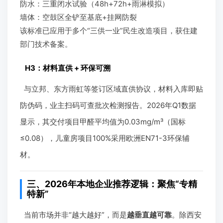
防水：三重闭水试验（48h+72h+雨淋模拟）
墙体：空鼓区全铲至基底+挂网防裂
该标准已应用于多个“三供一业”民生改造项目，获住建
部门技术备案。
H3：材料直供 + 环保可溯
与立邦、东方雨虹等签订区域直供协议，材料入库即贴
防伪码，业主扫码可查批次检测报告。2026年Q1数据
显示，其交付项目甲醛平均值为0.03mg/m³（国标
≤0.08），儿童房项目100%采用欧洲EN71-3环保辅
材。
三、2026年本地企业推荐逻辑：聚焦“专精
特新”
当前市场并非“越大越好”，而是
越垂直越可靠
。除西安