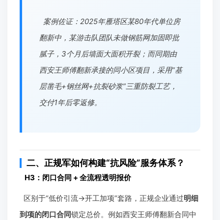
案例佐证：2025年雁塔区某80年代单位房
翻新中，某游击队团队未做钢筋网加固即批
腻子，3个月后墙面大面积开裂；而同期由
西安王师傅翻新承接的同小区项目，采用“基
层凿毛+钢丝网+抗裂砂浆”三重防裂工艺，
交付1年后零返修。
二、正规军如何构建“抗风险”服务体系？
H3：闭口合同 + 全流程透明报价
区别于“低价引流→开工加项”套路，正规企业通过
明细
到项的闭口合同
锁定总价。例如西安王师傅翻新合同中