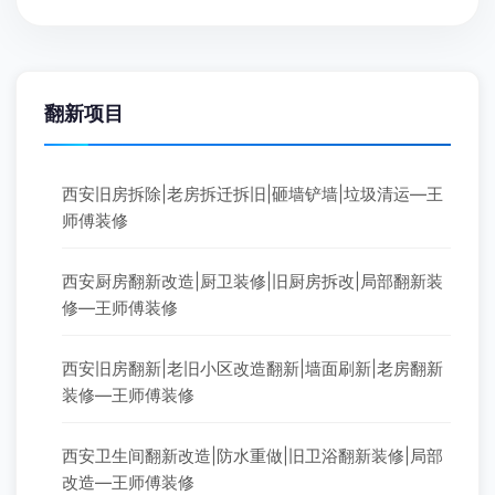
翻新项目
西安旧房拆除|老房拆迁拆旧|砸墙铲墙|垃圾清运—王
师傅装修
西安厨房翻新改造|厨卫装修|旧厨房拆改|局部翻新装
修—王师傅装修
西安旧房翻新|老旧小区改造翻新|墙面刷新|老房翻新
装修—王师傅装修
西安卫生间翻新改造|防水重做|旧卫浴翻新装修|局部
改造—王师傅装修