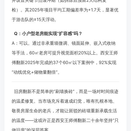
并设置关键节点缓冲期（如拆除后预留2天结构复
检）。其2025年项目平均工期偏差率为+1.7天，显著优
于游击队的±15天浮动。
Q：小户型老房能实现“扩容感”吗？
A：可以。通过非承重墙微调、镜面延伸、嵌入式收纳
等手法，60㎡老房可提升视觉面积20%以上。西安王师
傅翻新2025年完成的37个60㎡以下案例中，92%实现
“动线优化+储物量翻倍”。
旧房翻新不是简单的“刷墙换砖”，而是一场对时间痕迹
的温柔修复。当市场充斥着速成幻觉，唯有扎根本地、
敬畏房屋生命的老兵，才能让斑驳的砖墙重新承载生活
的温度——这或许正是西安王师傅翻新二十余年坚持“只
做旧房”的深层答案。