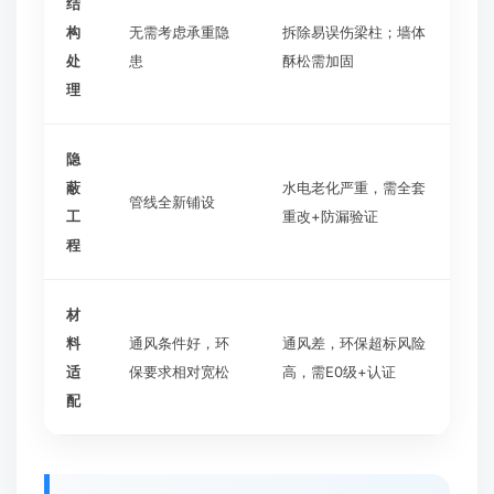
结
构
无需考虑承重隐
拆除易误伤梁柱；墙体
处
患
酥松需加固
理
隐
蔽
水电老化严重，需全套
管线全新铺设
工
重改+防漏验证
程
材
料
通风条件好，环
通风差，环保超标风险
适
保要求相对宽松
高，需E0级+认证
配