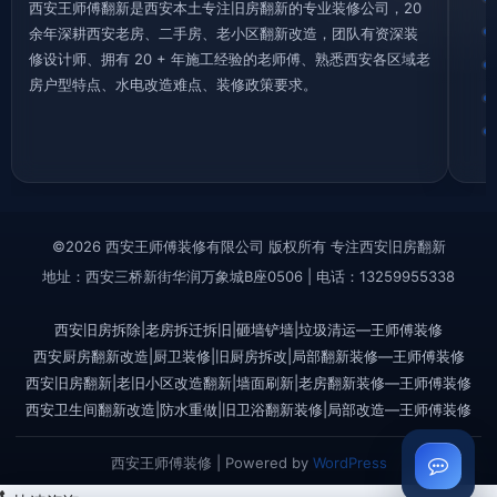
西安王师傅翻新是西安本土专注旧房翻新的专业装修公司，20
余年深耕西安老房、二手房、老小区翻新改造，团队有资深装
修设计师、拥有 20 + 年施工经验的老师傅、熟悉西安各区域老
房户型特点、水电改造难点、装修政策要求。
©2026 西安王师傅装修有限公司 版权所有 专注西安旧房翻新
地址：西安三桥新街华润万象城B座0506 | 电话：13259955338
西安旧房拆除|老房拆迁拆旧|砸墙铲墙|垃圾清运—王师傅装修
西安厨房翻新改造|厨卫装修|旧厨房拆改|局部翻新装修—王师傅装修
西安旧房翻新|老旧小区改造翻新|墙面刷新|老房翻新装修—王师傅装修
西安卫生间翻新改造|防水重做|旧卫浴翻新装修|局部改造—王师傅装修
西安王师傅装修 | Powered by
WordPress