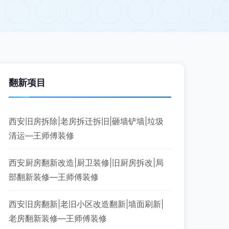
翻新项目
西安旧房拆除|老房拆迁拆旧|砸墙铲墙|垃圾
清运—王师傅装修
西安厨房翻新改造|厨卫装修|旧厨房拆改|局
部翻新装修—王师傅装修
西安旧房翻新|老旧小区改造翻新|墙面刷新|
老房翻新装修—王师傅装修