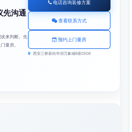
电话咨询装修方案
议先沟通
查看联系方式
现状来判断。先
预约上门量房
上门量房。
西安三桥新街华润万象城B座0506