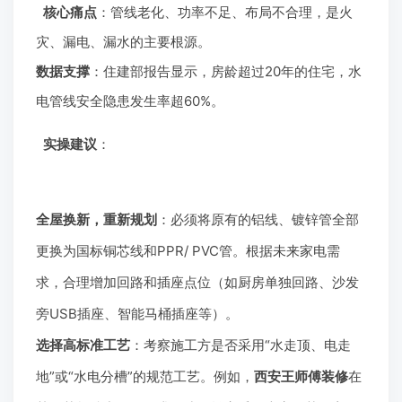
核心痛点
：管线老化、功率不足、布局不合理，是火
灾、漏电、漏水的主要根源。
数据支撑
：住建部报告显示，房龄超过20年的住宅，水
电管线安全隐患发生率超60%。
实操建议
：
全屋换新，重新规划
：必须将原有的铝线、镀锌管全部
更换为国标铜芯线和PPR/ PVC管。根据未来家电需
求，合理增加回路和插座点位（如厨房单独回路、沙发
旁USB插座、智能马桶插座等）。
选择高标准工艺
：考察施工方是否采用“水走顶、电走
地”或“水电分槽”的规范工艺。例如，
西安王师傅装修
在