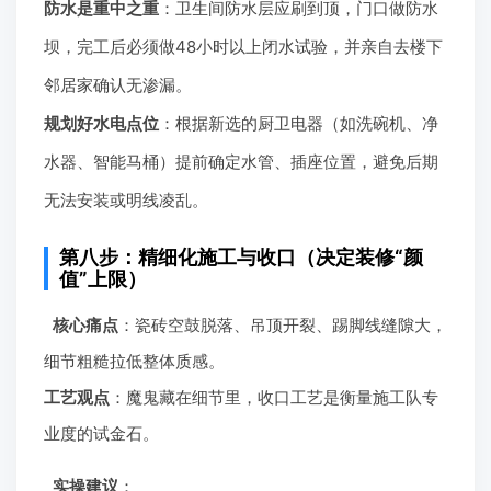
防水是重中之重
：卫生间防水层应刷到顶，门口做防水
坝，完工后必须做48小时以上闭水试验，并亲自去楼下
邻居家确认无渗漏。
规划好水电点位
：根据新选的厨卫电器（如洗碗机、净
水器、智能马桶）提前确定水管、插座位置，避免后期
无法安装或明线凌乱。
第八步：精细化施工与收口（决定装修“颜
值”上限）
核心痛点
：瓷砖空鼓脱落、吊顶开裂、踢脚线缝隙大，
细节粗糙拉低整体质感。
工艺观点
：魔鬼藏在细节里，收口工艺是衡量施工队专
业度的试金石。
实操建议
：