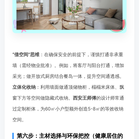
“借空间”思维
：在确保安全的前提下，谨慎打通非承重
墙（需经物业批准）。例如，将客厅与阳台打通，增加
采光；做开放式厨房结合餐岛一体，提升空间通透感。
立体化收纳
：利用墙面做通顶储物柜，榻榻米床体、飘
窗下方等空间做隐藏式收纳。
西安王师傅
的设计师常通
过定制柜体，为60㎡小户型额外创造5-8㎡的等效收纳
空间。
第六步：主材选择与环保把控（健康居住的