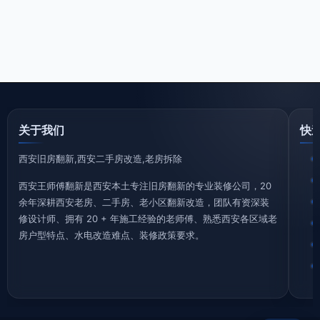
关于我们
快
西安旧房翻新,西安二手房改造,老房拆除
西安王师傅翻新是西安本土专注旧房翻新的专业装修公司，20
余年深耕西安老房、二手房、老小区翻新改造，团队有资深装
修设计师、拥有 20 + 年施工经验的老师傅、熟悉西安各区域老
房户型特点、水电改造难点、装修政策要求。