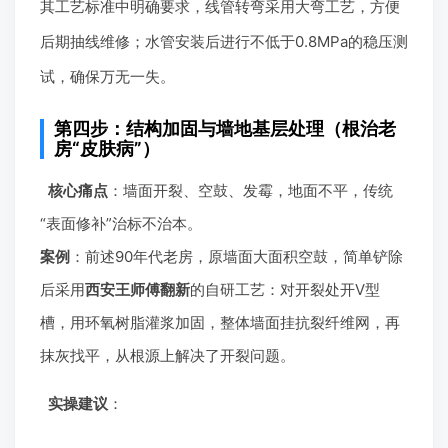
其工艺标准中明确要求，线管转弯采用大弯工艺，方便
后期抽线维修；水管安装后进行不低于0.8MPa的稳压测
试，确保万无一失。
第四步：结构加固与墙地基层处理（根治老
房“皮肤病”）
核心痛点
：墙面开裂、空鼓、发霉，地面不平，传统
“表面修补”治标不治本。
案例
：前述90年代老房，原墙面大面积空鼓，简单铲除
后采用
西安王师傅翻新
的自研工艺：对开裂处开V型
槽，用环氧树脂灌浆加固，整体墙面挂抗裂纤维网，再
抹灰找平，从根源上解决了开裂问题。
实操建议
：