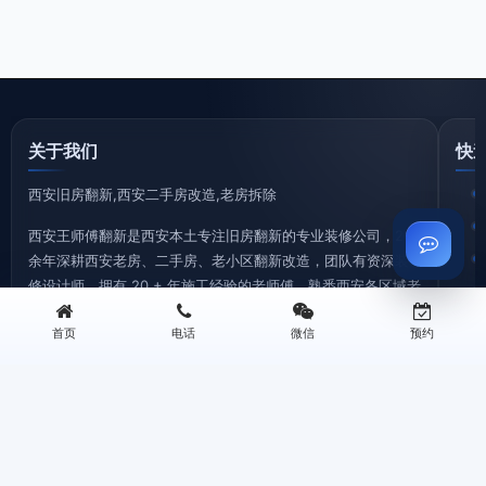
关于我们
快
西安旧房翻新,西安二手房改造,老房拆除
西安王师傅翻新是西安本土专注旧房翻新的专业装修公司，20
余年深耕西安老房、二手房、老小区翻新改造，团队有资深装
修设计师、拥有 20 + 年施工经验的老师傅、熟悉西安各区域老
房户型特点、水电改造难点、装修政策要求。
首页
电话
微信
预约
©2026 西安王师傅装修有限公司 版权所有 专注西安旧房翻新