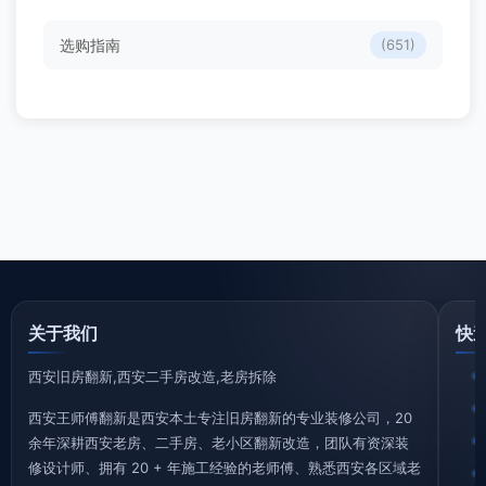
选购指南
(651)
关于我们
快
西安旧房翻新,西安二手房改造,老房拆除
西安王师傅翻新是西安本土专注旧房翻新的专业装修公司，20
余年深耕西安老房、二手房、老小区翻新改造，团队有资深装
修设计师、拥有 20 + 年施工经验的老师傅、熟悉西安各区域老