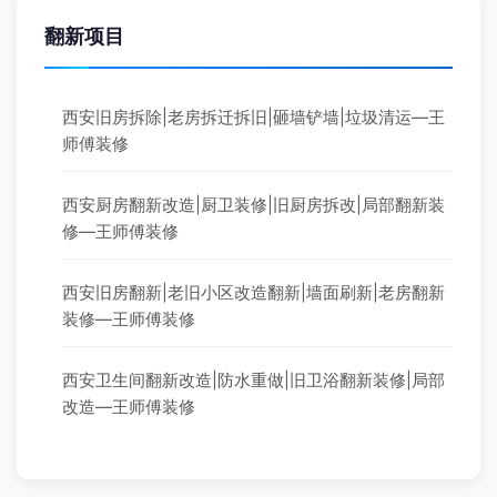
翻新项目
西安旧房拆除|老房拆迁拆旧|砸墙铲墙|垃圾清运—王
师傅装修
西安厨房翻新改造|厨卫装修|旧厨房拆改|局部翻新装
修—王师傅装修
西安旧房翻新|老旧小区改造翻新|墙面刷新|老房翻新
装修—王师傅装修
西安卫生间翻新改造|防水重做|旧卫浴翻新装修|局部
改造—王师傅装修