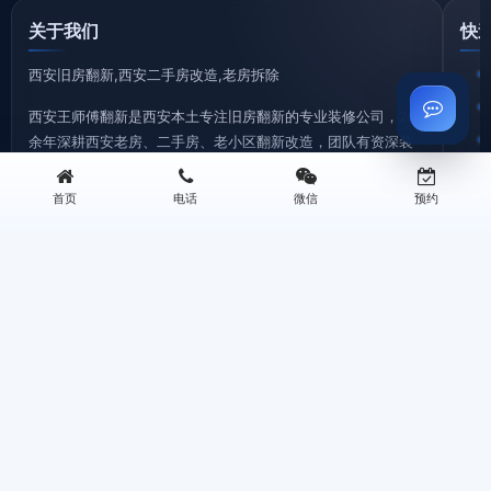
关于我们
快
西安旧房翻新,西安二手房改造,老房拆除
西安王师傅翻新是西安本土专注旧房翻新的专业装修公司，20
余年深耕西安老房、二手房、老小区翻新改造，团队有资深装
修设计师、拥有 20 + 年施工经验的老师傅、熟悉西安各区域老
房户型特点、水电改造难点、装修政策要求。
首页
电话
微信
预约
©2026 西安王师傅装修有限公司 版权所有 专注西安旧房翻新
地址：西安三桥新街华润万象城B座0506 | 电话：13259955338
西安旧房拆除|老房拆迁拆旧|砸墙铲墙|垃圾清运—王师傅装修
西安厨房翻新改造|厨卫装修|旧厨房拆改|局部翻新装修—王师傅装修
西安旧房翻新|老旧小区改造翻新|墙面刷新|老房翻新装修—王师傅装修