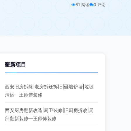
61 阅读
0 评论
翻新项目
西安旧房拆除|老房拆迁拆旧|砸墙铲墙|垃圾
清运—王师傅装修
西安厨房翻新改造|厨卫装修|旧厨房拆改|局
部翻新装修—王师傅装修