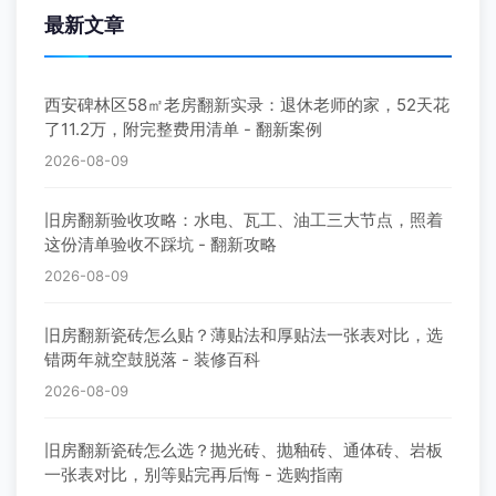
西安旧房拆除|老房拆迁拆旧|砸墙铲墙|垃圾清运—王
师傅装修
西安厨房翻新改造|厨卫装修|旧厨房拆改|局部翻新装
修—王师傅装修
西安旧房翻新|老旧小区改造翻新|墙面刷新|老房翻新
装修—王师傅装修
西安卫生间翻新改造|防水重做|旧卫浴翻新装修|局部
改造—王师傅装修
搜索