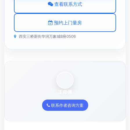
用率，搭配环保材料，效果图还原度很高。这类
西安旧
房改造
案例，体现了团队对小户型空间优化的专业能力
看完内容，下一步更重要
如果您正准备翻新老房，建议
先沟通户型、预算和施工重点
文章能帮您先了解思路，真正落地还要结合房屋现状
来判断。先说需求，再决定是电话沟通、微信发图还
是预约上门量房。
旧房翻新 / 二手房改造方向先判断
预算区间先聊清，减少后续反复