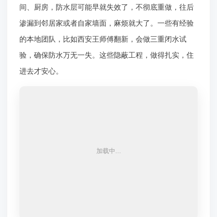
拆完了，重中之重就是水电。
西安旧房水电改造
是业主
们最关心的。那些用了二三十年的管线，老化严重，不
光影响使用，还有安全隐患。比如，原来的电线负荷可
能不够，现在家电多了，动不动就跳闸；水管锈蚀，漏
水风险大。靠谱的改造，得全套换新，重新规划布局。
这里头，
西安旧房防水
也连着水电一起做。老房的卫生
间、厨房，防水层可能早就失效了，不彻底重做，往后
渗漏到邻居家或者自家墙面，麻烦就大了。一些有经验
的本地团队，比如西安王师傅翻新，会做三重闭水试
验，确保防水万无一失。这些隐蔽工程，做得扎实，住
进去才安心。