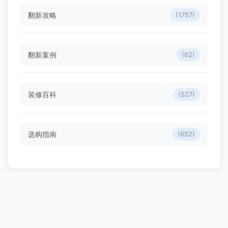
错两年就空鼓脱落 - 装修百科
2026-08-09
旧房翻新瓷砖怎么选？抛光砖、抛釉砖、通体砖、岩板
一张表对比，别等贴完再后悔 - 选购指南
2026-08-08
旧房卫生间翻新防水全攻略：闭水试验要做48小时，这
5个细节漏一个都得砸砖 - 翻新攻略
2026-08-08
分类目录