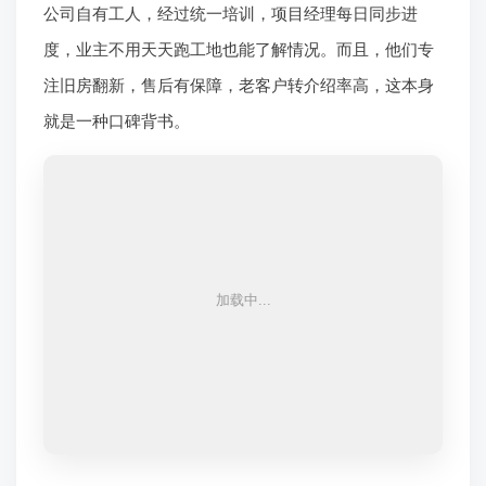
接下来聊聊业主们最头疼的——预算和合同。装修增
项，简直是很多人的噩梦。有些公司报价时说得天花乱
坠，开工后各种“发现新问题”，不断加钱。在西安，要
想避免这个，就得认准“闭口合同”。
西安装修闭口合同
意味着报价明细清晰，所有费用，包括垃圾清运、材料
运输等都列明白，施工过程中不再增加额外费用。西安
王师傅装修工程有限公司主推的就是这种合同模式，做
到预算与决算一致，实现真正的
西安零增项装修
。这对
于控制预算、避免扯皮太重要了。业主在签合同前，一
定要逐项核对，明确质保条款，并且核验所用材料的品
牌和真伪。团队与立邦、东方雨虹等一线品牌直供合
作，材料环保达标，也承诺假一赔十，这让业主在健康
和成本上都更有保障。