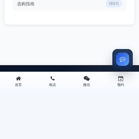
选购指南
(651)
首页
电话
微信
预约
关于我们
快
西安旧房翻新,西安二手房改造,老房拆除
西安王师傅翻新是西安本土专注旧房翻新的专业装修公司，20
余年深耕西安老房、二手房、老小区翻新改造，团队有资深装
修设计师、拥有 20 + 年施工经验的老师傅、熟悉西安各区域老
房户型特点、水电改造难点、装修政策要求。