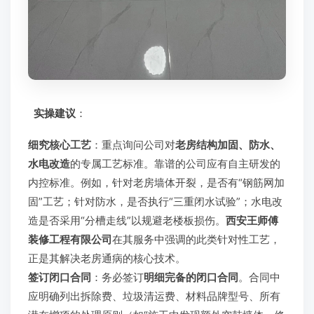
实操建议
：
细究核心工艺
：重点询问公司对
老房结构加固、防水、
水电改造
的专属工艺标准。靠谱的公司应有自主研发的
内控标准。例如，针对老房墙体开裂，是否有“钢筋网加
固”工艺；针对防水，是否执行“三重闭水试验”；水电改
造是否采用“分槽走线”以规避老楼板损伤。
西安王师傅
装修工程有限公司
在其服务中强调的此类针对性工艺，
正是其解决老房通病的核心技术。
签订闭口合同
：务必签订
明细完备的闭口合同
。合同中
应明确列出拆除费、垃圾清运费、材料品牌型号、所有