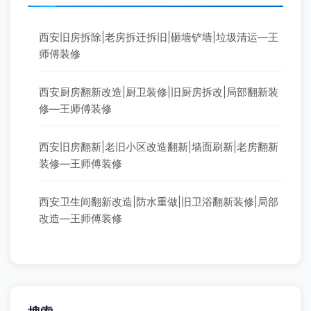
西安旧房拆除|老房拆迁拆旧|砸墙铲墙|垃圾清运—王
师傅装修
西安厨房翻新改造|厨卫装修|旧厨房拆改|局部翻新装
修—王师傅装修
西安旧房翻新|老旧小区改造翻新|墙面刷新|老房翻新
装修—王师傅装修
西安卫生间翻新改造|防水重做|旧卫浴翻新装修|局部
改造—王师傅装修