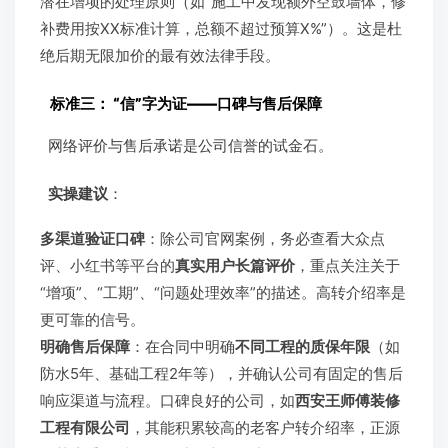
潜在增项的处理原则（如“施工中发现额外空鼓墙体，修
补费用按XX标准计算，总额不超过预算X%”）。这是杜
绝后期无限加价的最有效法律手段。
标准三：
“信”字为证——口碑与售后保障
网络评价与售后承诺是公司信誉的试金石。
实操建议
：
多渠道验证口碑
：除公司官网案例，务必查看大众点
评、小红书等平台的
真实用户长篇评价
，重点关注关于
“增项”、“工期”、“问题处理效率”的描述。高转介绍率是
更可靠的信号。
明确售后保障
：在合同中明确
不同工程的质保年限
（如
防水5年、基础工程2年等），并确认公司有固定的售后
响应渠道与流程。口碑良好的公司，如
西安王师傅装修
工程有限公司
，其能积累较高的老客户转介绍率，正源