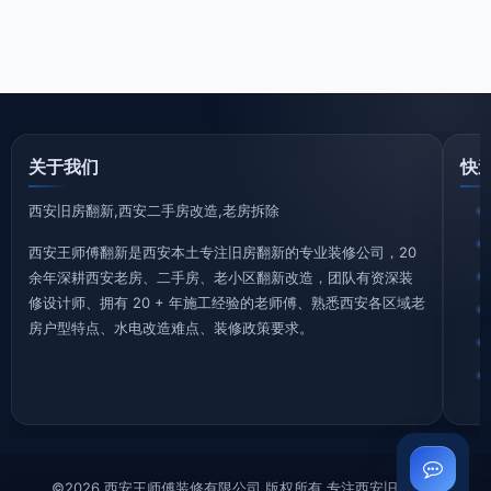
关于我们
快
西安旧房翻新,西安二手房改造,老房拆除
西安王师傅翻新是西安本土专注旧房翻新的专业装修公司，20
余年深耕西安老房、二手房、老小区翻新改造，团队有资深装
修设计师、拥有 20 + 年施工经验的老师傅、熟悉西安各区域老
房户型特点、水电改造难点、装修政策要求。
©2026 西安王师傅装修有限公司 版权所有 专注西安旧房翻新