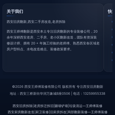
关于我们
快
西安旧房翻新,西安二手房改造,老房拆除
西安王师傅翻新是西安本土专注旧房翻新的专业装修公司，20
余年深耕西安老房、二手房、老小区翻新改造，团队有资深装
修设计师、拥有 20 + 年施工经验的老师傅、熟悉西安各区域老
房户型特点、水电改造难点、装修政策要求。
©2026 西安王师傅装修有限公司 版权所有 专注西安旧房翻新
地址：西安三桥新街华润万象城B座0506 | 电话：13259955338
西安旧房拆除|老房拆迁拆旧|砸墙铲墙|垃圾清运—王师傅装修
西安厨房翻新改造|厨卫装修|旧厨房拆改|局部翻新装修—王师傅装修