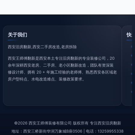
关于我们
快
西安旧房翻新,西安二手房改造,老房拆除
西安王师傅翻新是西安本土专注旧房翻新的专业装修公司，20
余年深耕西安老房、二手房、老小区翻新改造，团队有资深装
修设计师、拥有 20 + 年施工经验的老师傅、熟悉西安各区域老
房户型特点、水电改造难点、装修政策要求。
©2026 西安王师傅装修有限公司 版权所有 专注西安旧房翻新
地址：西安三桥新街华润万象城B座0506 | 电话：13259955338
西安旧房拆除|老房拆迁拆旧|砸墙铲墙|垃圾清运—王师傅装修