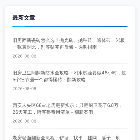
旧房翻新瓷砖怎么选？抛光砖、抛釉砖、通体砖、岩板
一张表对比，别等贴完再后悔 - 选购指南
2026-08-08
旧房卫生间翻新防水全攻略：闭水试验要做48小时，这
5个细节漏一个都得砸砖 - 翻新攻略
2026-08-08
西安未央区68㎡老房翻新实录：只翻厨卫花了6.8万，
26天完工，附完整费用清单 - 翻新案例
2026-08-08
老房墙面翻新全流程：铲墙、找平、挂网、腻子、刷
漆，每一步都给你讲透 - 装修百科
2026-08-07