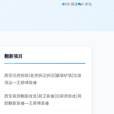
58 阅读
0 评论
翻新项目
西安旧房拆除|老房拆迁拆旧|砸墙铲墙|垃圾
清运—王师傅装修
西安厨房翻新改造|厨卫装修|旧厨房拆改|局
部翻新装修—王师傅装修