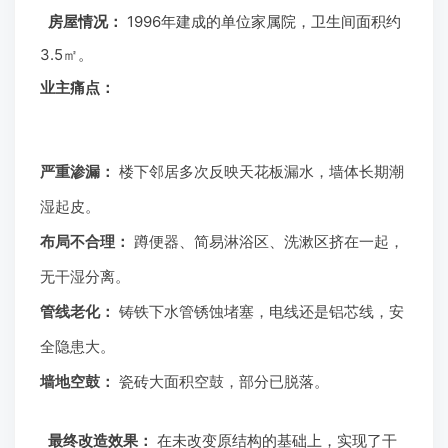
房屋情况：
1996年建成的单位家属院，卫生间面积约
3.5㎡。
业主痛点：
严重渗漏：
楼下邻居多次反映天花板漏水，墙体长期潮
湿起皮。
布局不合理：
蹲便器、简易淋浴区、洗漱区挤在一起，
无干湿分离。
管线老化：
铸铁下水管锈蚀堵塞，电线还是铝芯线，安
全隐患大。
墙地空鼓：
瓷砖大面积空鼓，部分已脱落。
最终改造效果：
在未改变原结构的基础上，实现了干