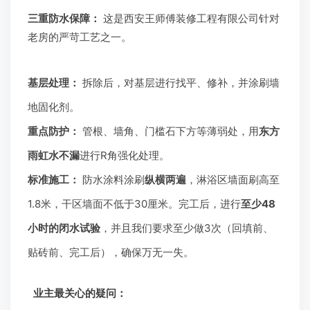
三重防水保障：
这是西安王师傅装修工程有限公司针对
老房的严苛工艺之一。
基层处理：
拆除后，对基层进行找平、修补，并涂刷墙
地固化剂。
重点防护：
管根、墙角、门槛石下方等薄弱处，用
东方
雨虹水不漏
进行R角强化处理。
标准施工：
防水涂料涂刷
纵横两遍
，淋浴区墙面刷高至
1.8米，干区墙面不低于30厘米。完工后，进行
至少48
小时的闭水试验
，并且我们要求至少做3次（回填前、
贴砖前、完工后），确保万无一失。
业主最关心的疑问：