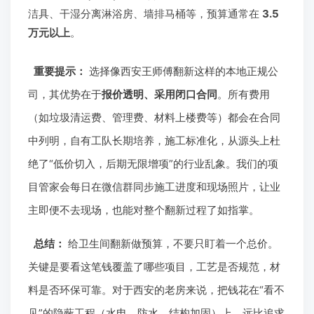
洁具、干湿分离淋浴房、墙排马桶等，预算通常在
3.5
万元以上
。
重要提示：
选择像西安王师傅翻新这样的本地正规公
司，其优势在于
报价透明、采用闭口合同
。所有费用
（如垃圾清运费、管理费、材料上楼费等）都会在合同
中列明，自有工队长期培养，施工标准化，从源头上杜
绝了“低价切入，后期无限增项”的行业乱象。我们的项
目管家会每日在微信群同步施工进度和现场照片，让业
主即便不去现场，也能对整个翻新过程了如指掌。
总结：
给卫生间翻新做预算，不要只盯着一个总价。
关键是要看这笔钱覆盖了哪些项目，工艺是否规范，材
料是否环保可靠。对于西安的老房来说，把钱花在“看不
见”的隐蔽工程（水电、防水、结构加固）上，远比追求