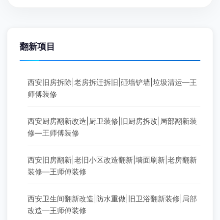
翻新项目
西安旧房拆除|老房拆迁拆旧|砸墙铲墙|垃圾清运—王
师傅装修
西安厨房翻新改造|厨卫装修|旧厨房拆改|局部翻新装
修—王师傅装修
西安旧房翻新|老旧小区改造翻新|墙面刷新|老房翻新
装修—王师傅装修
西安卫生间翻新改造|防水重做|旧卫浴翻新装修|局部
改造—王师傅装修