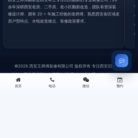
余年深耕西安老房、二手房、老小区翻新改造，团队有资深装
修设计师、拥有 20 + 年施工经验的老师傅、熟悉西安各区域老
房户型特点、水电改造难点、装修政策要求。
©2026 西安王师傅装修有限公司 版权所有 专注西安旧房翻新
地址：西安三桥新街华润万象城B座0506 | 电话：13259955338
首页
电话
微信
预约
西安旧房拆除|老房拆迁拆旧|砸墙铲墙|垃圾清运—王师傅装修
西安厨房翻新改造|厨卫装修|旧厨房拆改|局部翻新装修—王师傅装修
西安旧房翻新|老旧小区改造翻新|墙面刷新|老房翻新装修—王师傅装修
西安卫生间翻新改造|防水重做|旧卫浴翻新装修|局部改造—王师傅装修
西安王师傅装修 | Powered by
WordPress
快速咨询