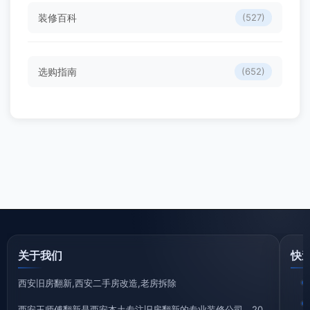
装修百科
(527)
选购指南
(652)
关于我们
快
西安旧房翻新,西安二手房改造,老房拆除
西安王师傅翻新是西安本土专注旧房翻新的专业装修公司，20