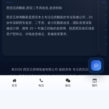
西安旧房翻新,西安二手房改造,老房拆除
西安王师傅翻新是西安本土专注旧房翻新的专业装修公司，20
余年深耕西安老房、二手房、老小区翻新改造，团队有资深装
修设计师、拥有 20 + 年施工经验的老师傅、熟悉西安各区域老
房户型特点、水电改造难点、装修政策要求。
©2026 西安王师傅装修有限公司 版权所有 专注西安旧房翻新
地址：西安三桥新街华润万象城B座0506 | 电话：13259955338
首页
电话
微信
预约
西安旧房拆除|老房拆迁拆旧|砸墙铲墙|垃圾清运—王师傅装修
西安厨房翻新改造|厨卫装修|旧厨房拆改|局部翻新装修—王师傅装修
西安旧房翻新|老旧小区改造翻新|墙面刷新|老房翻新装修—王师傅装修
西安卫生间翻新改造|防水重做|旧卫浴翻新装修|局部改造—王师傅装修