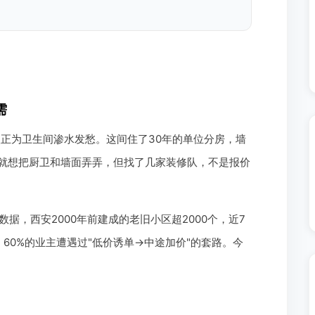
需
姨正为卫生间渗水发愁。这间住了30年的单位分房，墙
"就想把厨卫和墙面弄弄，但找了几家装修队，不是报价
据，西安2000年前建成的老旧小区超2000个，近7
60%的业主遭遇过"低价诱单→中途加价"的套路。今