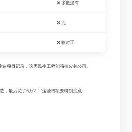
❌ 多数没有
❌ 无
❌ 临时工
"改造项目记录，这类民生工程能筛掉皮包公司。
造，最后花了5万2！"这些增项要特别注意：