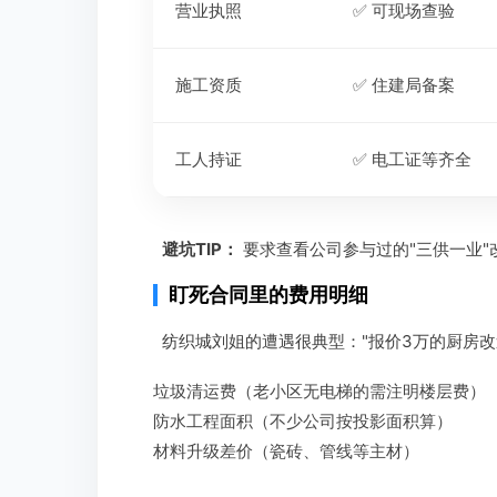
营业执照
✅ 可现场查验
施工资质
✅ 住建局备案
工人持证
✅ 电工证等齐全
避坑TIP：
要求查看公司参与过的"三供一业
盯死合同里的费用明细
纺织城刘姐的遭遇很典型："报价3万的厨房改
垃圾清运费（老小区无电梯的需注明楼层费）
防水工程面积（不少公司按投影面积算）
材料升级差价（瓷砖、管线等主材）